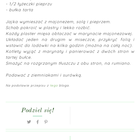
- 1/2 łyżeczki pieprzu
- bułka tarta
Jajka wymieszać z majonezem, solą i pieprzem.
Schab pokroić w plastry i lekko rozbić.
Każdy plaster mięsa obtaczać w marynacie majonezowej.
Układać jeden na drugim w miseczce, przykryć folią i
wstawić do lodówki na kilka godzin (można na całą noc).
Kotlety wyjąć z marynaty i panierować z dwóch stron w
tartej bułce.
Smażyć na rozgrzanym tłuszczu z obu stron, na rumiano.
Podawać z ziemniakami i surówką.
Na podstawie przepisu z
tego
bloga.
Podziel się!