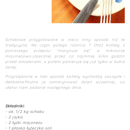
Schabowe przygotowane w nieco inny sposób niż te
tradycyjne. Na czym polega różnica ? Otóż kotlety z
poniższego przepisu "marynuje się" w miksturze
majonezowo-jajecznej przez co najmniej kilka godzin
przed smażeniem, a potem panieruje się już tylko w bułce
tartej.
Przyrządzone w taki sposób kotlety wychodzą soczyste i
delikatne.Można je zamarynować dzień wcześniej, co
ułatwi nam zadanie następnego dnia.
Składniki:
- ok. 1/2 kg schabu
- 2 jajka
- 2 łyżki majonezu
- 1 płaska łyżeczka soli