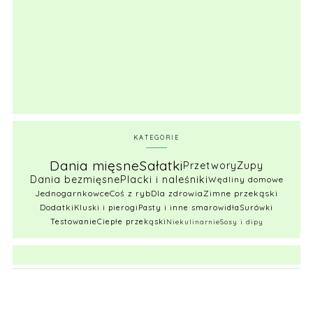
KATEGORIE
Dania mięsne
Sałatki
Przetwory
Zupy
Dania bezmięsne
Placki i naleśniki
Wędliny domowe
Jednogarnkowce
Coś z ryb
Dla zdrowia
Zimne przekąski
Dodatki
Kluski i pierogi
Pasty i inne smarowidła
Surówki
Testowanie
Ciepłe przekąski
Niekulinarnie
Sosy i dipy